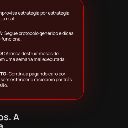
mprovisa estratégia por estratégia
ia real.
A:
Segue protocolo genérico e dicas
 funciona.
S:
Arrisca destruir meses de
em uma semana mal executada.
NTO:
Continua pagando caro por
 sem entender o raciocínio por trás
são.
os. A
a