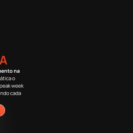
CA
mento na
ática o
a peak week
indo cada