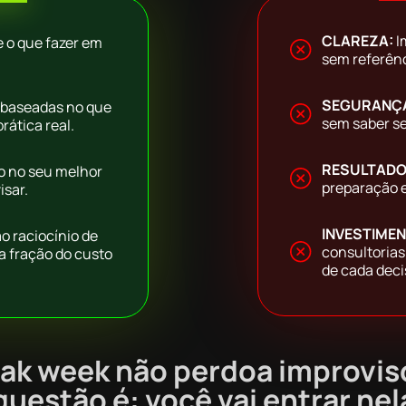
CLAREZA:
I
 o que fazer em
sem referênc
SEGURANÇ
 baseadas no que
sem saber se
rática real.
RESULTADO
o no seu melhor
preparação 
sar.
INVESTIME
o raciocínio de
consultorias
a fração do custo
de cada deci
ak week não perdoa improvis
questão é: você vai entrar nel