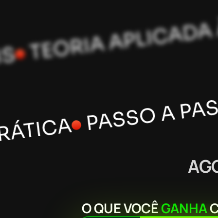
ASSO A PASSO PARA
TEORIA 
ASOS REAIS
AG
O QUE VOCÊ
GANHA
C