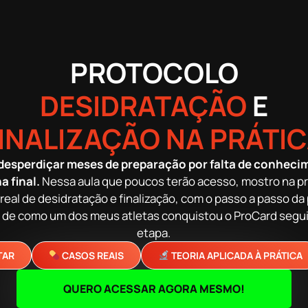
PROTOCOLO
DESIDRATAÇÃO
E
INALIZAÇÃO NA PRÁTI
 desperdiçar meses de preparação por falta de conheci
 final.
Nessa aula que poucos terão acesso, mostro na pr
real de desidratação e finalização, com o passo a passo d
to de como um dos meus atletas conquistou o ProCard segu
etapa.
TAR
CASOS REAIS
TEORIA APLICADA À PRÁTICA
QUERO ACESSAR AGORA MESMO!