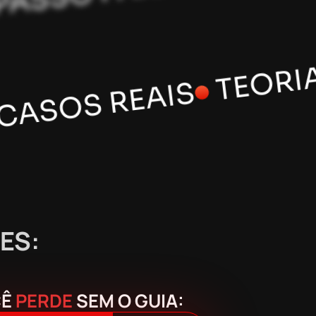
AIS
PASSO A PASSO PAR
ES:
CÊ
PERDE
SEM O GUIA: