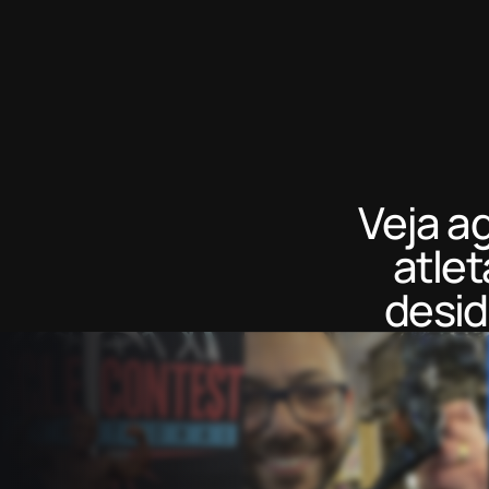
Veja a
atlet
desid