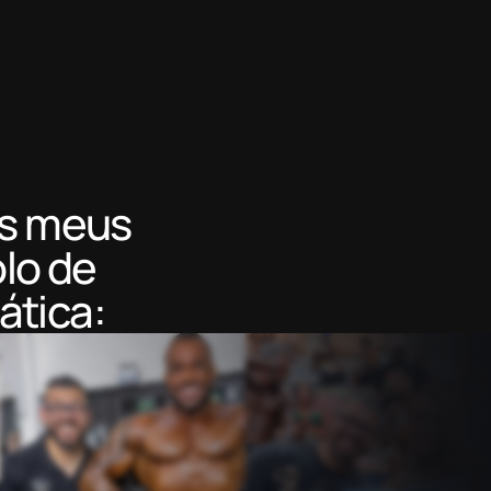
os meus
olo de
ática: