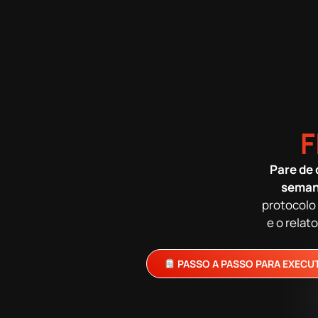
F
Pare de
semana
protocolo 
e o rela
PASSO A PASSO PARA EXECU