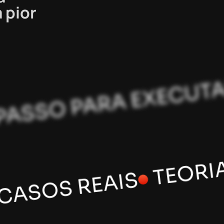
 pior
TEORIA APLICAD
AIS
PASSO A PASSO PAR