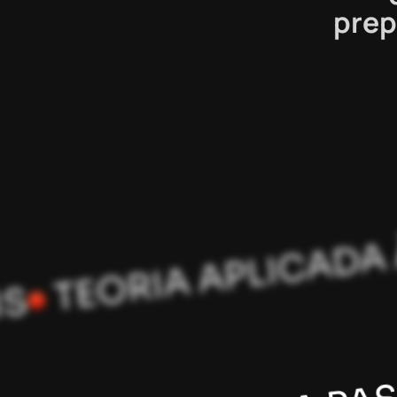
prep
ASSO A PASSO PARA
TEORIA 