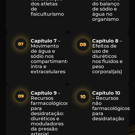
dos atletas
do balanço
de
de sódio e
fisiculturismo
água no
organismo
Capítulo 7
–
Capítulo 8
–
Movimento
Efeitos de
de água e
uso de
sódio nos
diuréticos
compartimentos
nos fluidos e
intra e
peso
extracelulares
corporal(ais)
Capítulo 9
–
Capítulo 10
Recursos
– Recursos
farmacológicos
não
para
farmacológicos
desidratação:
para
diuréticos e
desidratação
moduladores
da pressão
arterial