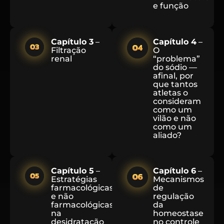
e função
Capítulo 3
–
Capítulo 4
–
Filtração
O
renal
“problema”
do sódio —
afinal, por
que tantos
atletas o
consideram
como um
vilão e não
como um
aliado?
Capítulo 5
–
Capítulo 6
–
Estratégias
Mecanismos
farmacológicas
de
e não
regulação
farmacológicas
da
na
homeostase
desidratação
no controle