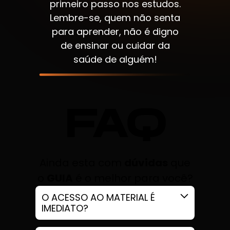
primeiro passo nos estudos.
Lembre-se, quem não senta
para aprender, não é digno
de ensinar ou cuidar da
saúde de alguém!
FAQ
Ainda esta com
dúvidas
que
o
GUIA
é o melhor para você?
O ACESSO AO MATERIAL É
IMEDIATO?