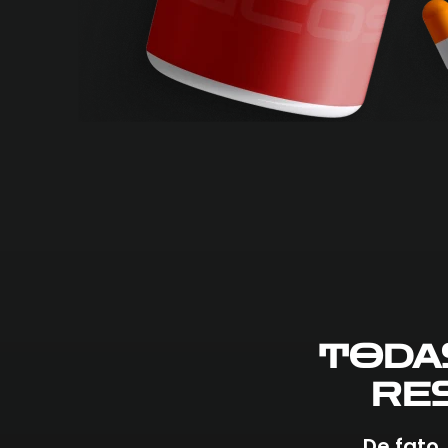
TODA
RE
De fato