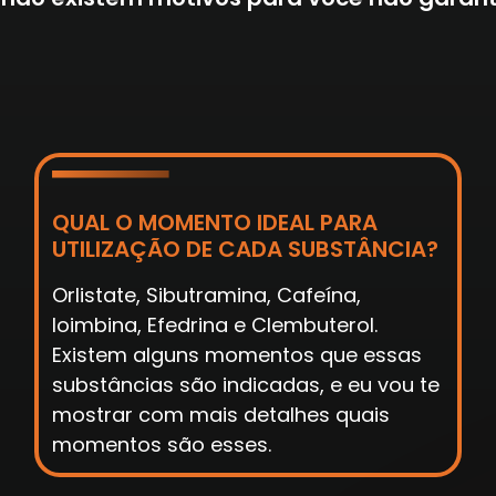
COMO ESCOLHER O FÁRMACO PARA
EMAGRECIMENTO CORRETAMENTE?
Eu vou te mostrar o caminho que você
precisa para escolher o melhor
fármaco, e o que mais faz sentido de
acordo com o perfil do seu paciente,
livro digital, você saberá o caminho
para não se preocupar mais com isso.