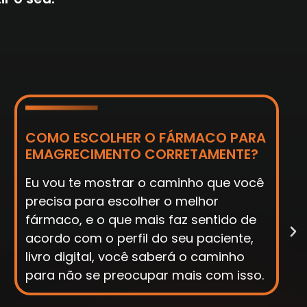
COMO PERDER O MEDO E
TRABALHAR E TER SEGURANÇA NA
HORA DE INDICAR AS DOSAGENS?
Essa é uma das perguntas mais
pertinentes, e vou te mostrar como
parar com essa insegurança sabendo
fazer as perguntas certas e
calculando as dosagens.