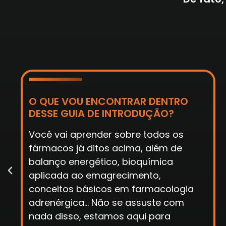
QUAL O MOMENTO IDEAL PARA
UTILIZAÇÃO DE CADA SUBSTÂNCIA?
Orlistate, Sibutramina, Cafeína,
Ioimbina, Efedrina e Clembuterol.
Existem alguns momentos que essas
substâncias são indicadas, e eu vou te
mostrar com mais detalhes quais
momentos são esses.