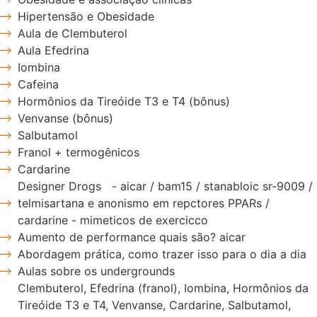
Hipertensão e Obesidade
Aula de Clembuterol
Aula Efedrina
Iombina
Cafeina
Hormônios da Tireóide T3 e T4 (bônus)
Venvanse (bônus)
Salbutamol
Franol + termogênicos
Cardarine
Designer Drogs - aicar / bam15 / stanabloic sr-9009 /
telmisartana e anonismo em repctores PPARs /
cardarine - mimeticos de exercicco
Aumento de performance quais são? aicar
Abordagem prática, como trazer isso para o dia a dia
Aulas sobre os undergrounds
Clembuterol, Efedrina (franol), Iombina, Hormônios da
Tireóide T3 e T4, Venvanse, Cardarine, Salbutamol,