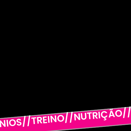
IOS//TREINO//NUTRIÇÃO/