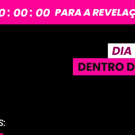
:
:
0
00
00
PARA A REVELA
S: