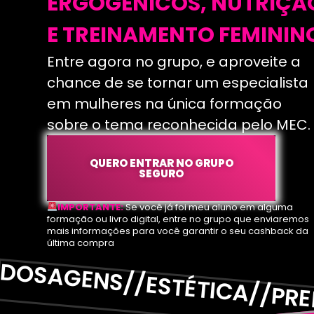
ERGOGÊNICOS, NUTRIÇÃ
E TREINAMENTO FEMININ
Entre agora no grupo, e aproveite a
chance de se tornar um especialista
em mulheres na única formação
sobre o tema reconhecida pelo MEC.
QUERO ENTRAR NO GRUPO
SEGURO
DOSAGENS//ESTÉTICA//PR
IMPORTANTE:
Se você já foi meu aluno em alguma
formação ou livro digital, entre no grupo que enviaremos
mais informações para você garantir o seu cashback da
última compra