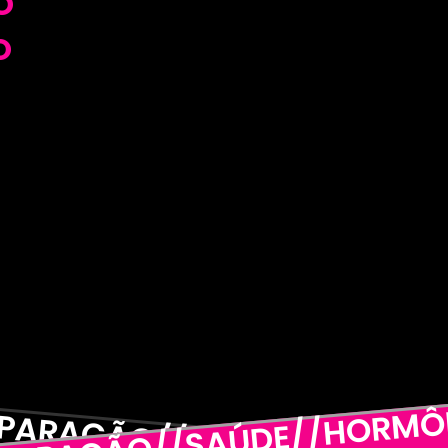
O
O
EPARAÇÃO//SAÚDE//HORMÔN